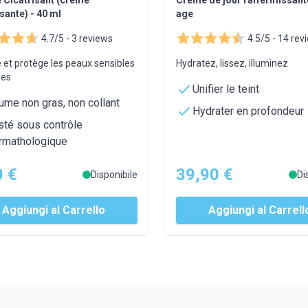
isante) - 40 ml
age
4.7/5 -
3 reviews
4.5/5 -
14 rev
 et protège les peaux sensibles
Hydratez, lissez, illuminez
ées
Unifier le teint
ume non gras, non collant
Hydrater en profondeur
sté sous contrôle
rmathologique
0 €
39,90 €
Disponibile
Di
Aggiungi al Carrello
Aggiungi al Carrell