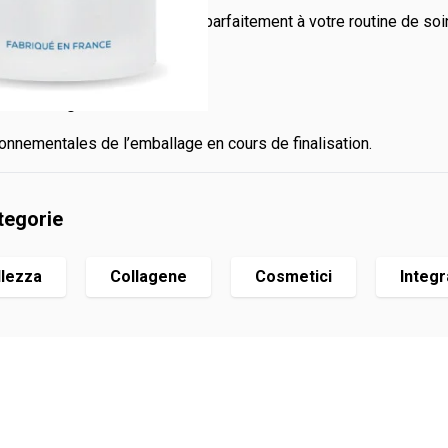
naturelle
, ce sérum s’intègre parfaitement à votre routine de so
l’emballage :
onnementales de l’emballage en cours de finalisation.
tegorie
llezza
Collagene
Cosmetici
Integr