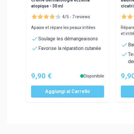
atopique - 30 ml
cicatr
4/5 -
7 reviews
Apaise et répare les peaux irritées
Répare
et irrit
Soulage les démangeaisons
Ba
Favorise la réparation cutanée
Te
de
9,90 €
9,9
Disponibile
Aggiungi al Carrello