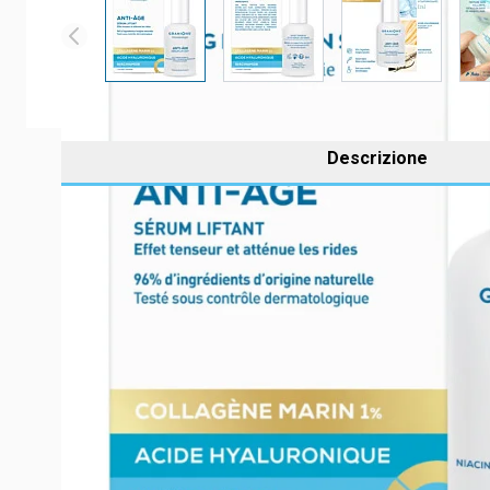
Descrizione
Le Sérum Liftant Anti-Âge de Granions Dermatologie est
Sa texture légère et non collante en fait une excellente
Sa formule associe quatre actifs puissants :
Le
collagène marin hydrolysé 1 %
, reconnu pour s
L’
acide hyaluronique
, pour une hydratation intense,
Le
niacinamide (vitamine B3)
, pour unifier le teint
L’
extrait d’avoine
, pour un effet liftant immédiat.
Résultats cliniques sous contrôle dermatologique :
*86 %
des volontaires trouvent leur peau lissée, raff
*91 %
trouvent leur teint plus lumineux
* Test d’usage sur une période de 28 jours auprès de 22 v