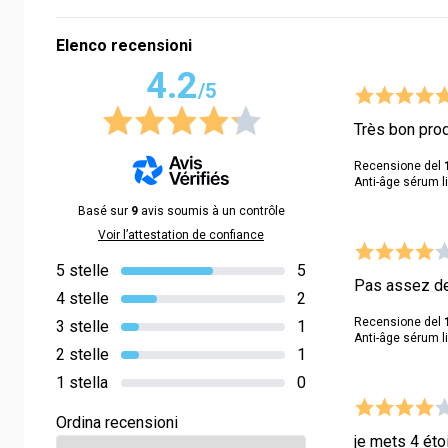
Elenco recensioni
4.2
/5
Très bon prod
Recensione del
Anti-âge sérum li
Basé sur
9
avis soumis à un contrôle
Voir l’attestation de confiance
5 stelle
5
Pas assez de 
4 stelle
2
Recensione del
3 stelle
1
Anti-âge sérum li
2 stelle
1
1 stella
0
Ordina recensioni
je mets 4 éto