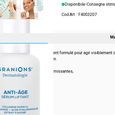
Disponibile
-
Consegna stima
Cod.Art. :
F4003207
Ma
 un soin concentré spécialement formulé pour agir visiblement c
 base de maquillage au quotidien.
es propriétés anti-âge et raffermissantes,
 et atténuer les marques,
ermie et plus éclatante
olontaires, 1 fois par jour.