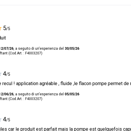
5
/5
uit
12/07/26
, a seguito di un'esperienza del
30/05/26
ftant (Cod.Art. : F4003207)
4
/5
recul ! application agréable , fluide ,le flacon pompe permet de 
12/06/26
, a seguito di un'esperienza del
05/05/26
ftant (Cod.Art. : F4003207)
4
/5
iles car le produit est parfait mais la pompe est quelquefois cap