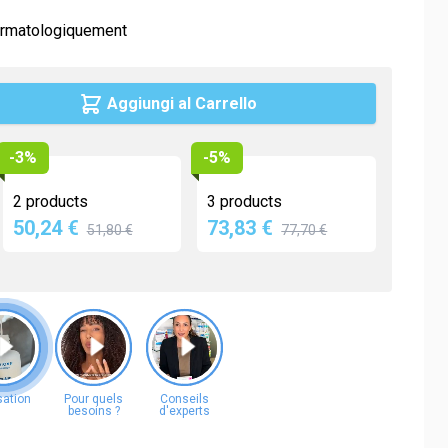
Maca
ermatologiquement
Myrtille
Propolis
Aggiungi al Carrello
Psyllium
Quinquina
-3%
-5%
Reine des prés
2 products
3 products
Rhodiola
50,24 €
73,83 €
51,80 €
77,70 €
Vigne rouge
Safran
age
View larger image