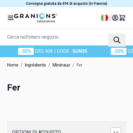
Salta al contenuto
Consegna gratuita da 49€ di acquisto (In Francia)
Lingua
Cerca nell'intero negozio...
-35%
DÈS 90€
| CODE :
SUN35
-20%
DÈS 
Home
/
Ingrédients
/
Minéraux
/
Fer
Fer
OPZIONI DI ACQUISTO