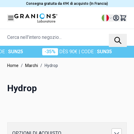
Salta al contenuto
Consegna gratuita da 49€ di acquisto (In Francia)
Lingua
Cerca nell'intero negozio...
SUN25
-35%
DÈS 90€
| CODE :
SUN35
-
Home
/
Marchi
/
Hydrop
Hydrop
OPZIONI DI ACQUISTO