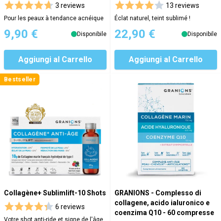
3 reviews
13 reviews
Pour les peaux à tendance acnéique
Éclat naturel, teint sublimé !
9,90 €
22,90 €
Disponibile
Disponibile
Aggiungi al Carrello
Aggiungi al Carrello
Bestseller
Collagène+ Sublimlift-10 Shots
GRANIONS - Complesso di
collagene, acido ialuronico e
6 reviews
coenzima Q10 - 60 compresse
Votre shot anti-ride et signe de l'âge