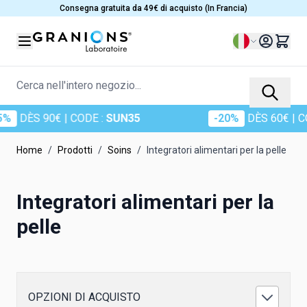
Salta al contenuto
Consegna gratuita da 49€ di acquisto (In Francia)
Lingua
Cerca nell'intero negozio...
 90€
| CODE :
SUN35
-20%
DÈS 60€
| CODE :
SU
Home
/
Prodotti
/
Soins
/
Integratori alimentari per la pelle
Integratori alimentari per la
pelle
OPZIONI DI ACQUISTO