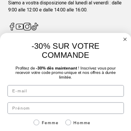
Siamo a vostra disposizione dal lunedì al venerdì : dalle
9:00 alle 12:00 e dalle 14:00 alle 16:00.
-30% SUR VOTRE
4.7
/
5
COMMANDE
Profitez de
-30% dès maintenant
! Inscrivez vous pour
recevoir votre code promo unique et nos offres à durée
limitée.
Email
© Laboratoire des GRANIONS 2026 | Pagamento sicuro | *Norma AFNOR NF EN
17444. Vedi scheda prodotto.
Prénom
Paga in modo sicuro con
Genre
Femme
Homme