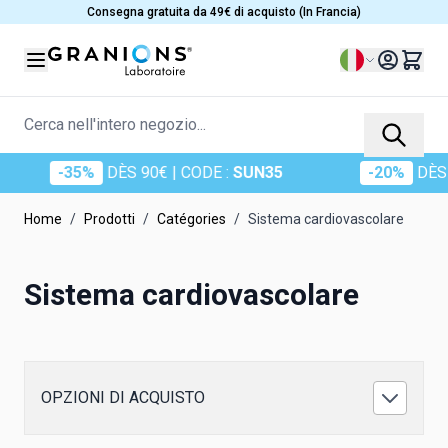
Salta al contenuto
Consegna gratuita da 49€ di acquisto (In Francia)
Lingua
Cerca nell'intero negozio...
-35%
DÈS 90€
| CODE :
SUN35
-20%
DÈS 6
Home
/
Prodotti
/
Catégories
/
Sistema cardiovascolare
Sistema cardiovascolare
OPZIONI DI ACQUISTO