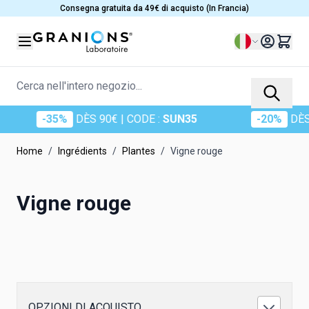
Salta al contenuto
Consegna gratuita da 49€ di acquisto (In Francia)
Lingua
Cerca nell'intero negozio...
-35%
DÈS 90€
| CODE :
SUN35
-20%
DÈS 6
Home
/
Ingrédients
/
Plantes
/
Vigne rouge
Vigne rouge
OPZIONI DI ACQUISTO