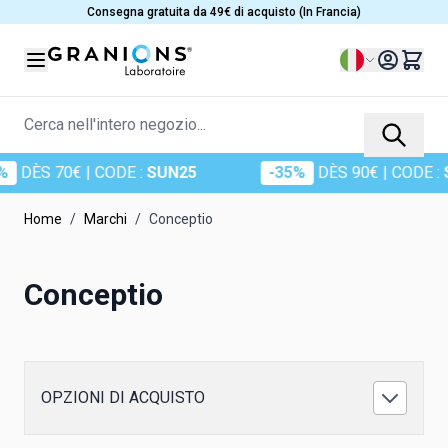
Salta al contenuto
Consegna gratuita da 49€ di acquisto (In Francia)
Lingua
Cerca nell'intero negozio...
DÈS 70€
| CODE :
SUN25
-35%
DÈS 90€
| CODE :
SU
Home
/
Marchi
/
Conceptio
Conceptio
OPZIONI DI ACQUISTO