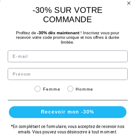
-30% SUR VOTRE
4.7
/
5
COMMANDE
Profitez de
-30% dès maintenant
! Inscrivez vous pour
recevoir votre code promo unique et nos offres à durée
limitée.
Email
© Laboratoire des GRANIONS 2026 | Pagamento sicuro | *Norma AFNOR NF EN
17444. Vedi scheda prodotto.
Prénom
Paga in modo sicuro con
Genre
Femme
Homme
Recevoir mon -30%
*En complétant ce formulaire, vous acceptez de recevoir nos
emails. Vous pouvez vous désinscrire à tout moment.