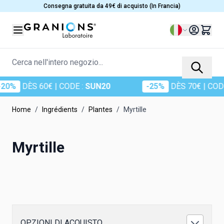
Salta al contenuto
Consegna gratuita da 49€ di acquisto (In Francia)
Lingua
Cerca nell'intero negozio...
0%
DÈS 60€
| CODE :
SUN20
-25%
DÈS 70€
| CODE 
Home
/
Ingrédients
/
Plantes
/
Myrtille
Myrtille
OPZIONI DI ACQUISTO