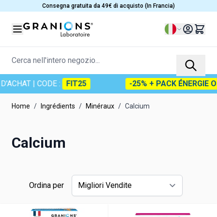
Salta al contenuto
Consegna gratuita da 49€ di acquisto (In Francia)
Lingua
Cerca nell'intero negozio...
'ACHAT
| CODE :
FIT25
-25% + PACK ÉNERGIE OF
Home
/
Ingrédients
/
Minéraux
/
Calcium
Calcium
Ordina per