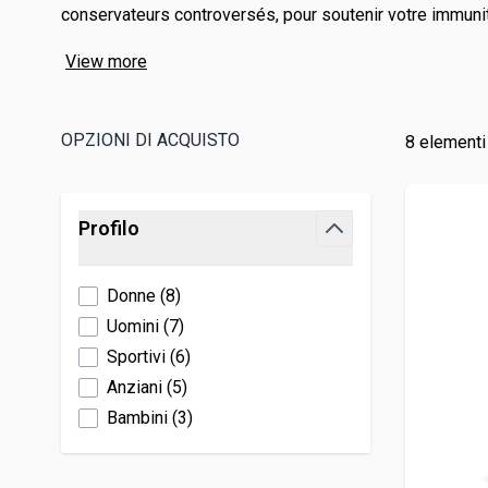
conservateurs controversés, pour soutenir votre immunité
Fertilità e gravidanza
Levure de bière
Disturbi ma
Manganès
Veinomix
Hydratation
View more
Mélatonine
Yeux
Molybdèn
Pat'Patrouille
Immunità
Morosil
Potassium
Longévité
Libido
Niacinamide
Sélénium
OPZIONI DI ACQUISTO
8
elementi
EAFIT
Omega 3
Zinco
Probiotiques
Passa all'elenco prodotti
Canettes San
Profilo
Shilajit
filter
Donne
(
8
)
Uomini
(
7
)
Sportivi
(
6
)
Anziani
(
5
)
Bambini
(
3
)