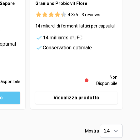
- Sapore
Granions Probio'vit Flore
4.3/5 -
3 reviews
14 miliardi di fermenti lattici per capsula!
i
14 milliards d'UFC
 optimal
Conservation optimale
Non
Disponibile
Disponibile
lo
Visualizza prodotto
Mostra