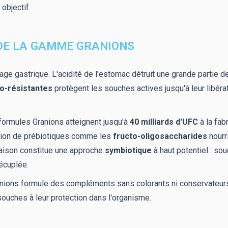
objectif.
 DE LA GAMME GRANIONS
sage gastrique. L'acidité de l'estomac détruit une grande partie
ro-résistantes
protègent les souches actives jusqu'à leur libérati
 formules Granions atteignent jusqu'à
40 milliards d'UFC
à la fab
ation de prébiotiques comme les
fructo-oligosaccharides
nourr
naison constitue une approche
symbiotique
à haut potentiel : so
décuplée.
nions formule des compléments sans colorants ni conservateurs c
 souches à leur protection dans l'organisme.