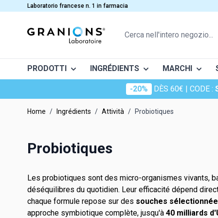
Salta al contenuto
Laboratorio francese n. 1 in farmacia
Cerca nell'intero negozio...
PRODOTTI
INGRÉDIENTS
MARCHI
-20%
DÈS 60€
| CODE :
Chondrostéo
CATÉGORIES
ATTIVITÀ
MINÉRAU
Home
/
Ingrédients
/
Attività
/
Probiotiques
Décontractan
Articolazioni e muscoli
Acide hyaluronique
Ménopaus
Calcium
Immagini
Benessere quotidiano
Champignon adaptogène
Dimagrimen
Chrome
Probiotiques
Complementos alimenticios para la
Chondroïtine
Nez et gor
Cuivre
Granions kid
circulación sanguínea
Coenzyme Q10
Nutrition s
Electrolyt
Granions exp
Les probiotiques sont des micro-organismes vivants, bac
Comfort urinario
Collagene
Stress
Fer
déséquilibres du quotidien. Leur efficacité dépend direct
Oligostim
Digestione e transito
Glucosamine
Sommeil
Iode
chaque formule repose sur des
souches sélectionnée
Stanchezza ed energia
approche symbiotique complète, jusqu'à
40 milliards d
Pro keracys
Kératine
Sistema ca
Magnesio