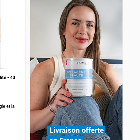
ité - 40
gie et la