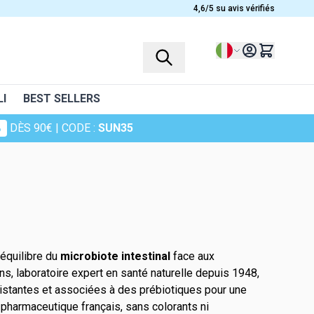
4,6/5 su avis vérifiés
Lingua
I
BEST SELLERS
%
DÈS 90€
| CODE :
SUN35
PROFILS
PLANTES
Integratori alimentari per bambini
Ashwagandha
Femmes
Bruyère
elli
Hommes
Camomille
Seniors
Canneberge
'équilibre du
microbiote intestinal
face aux
Sportifs
Cheveux de venus
ons, laboratoire expert en santé naturelle depuis 1948,
elle
Curcuma
sistantes et associées à des prébiotiques pour une
pharmaceutique français, sans colorants ni
Harpagophytum