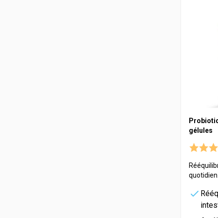
Probiotiq
gélules
Rééquilib
quotidien
Rééqu
intes