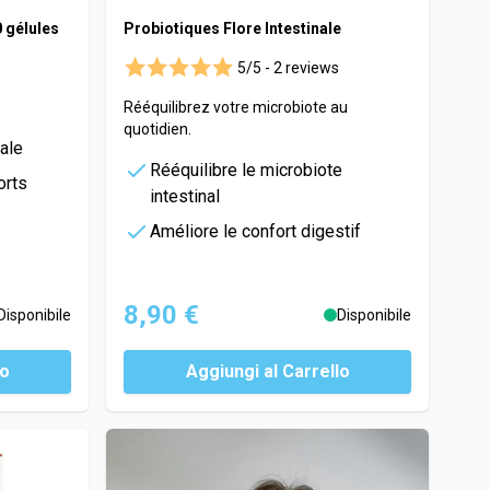
0 gélules
Probiotiques Flore Intestinale
5/5 -
2 reviews
Rééquilibrez votre microbiote au
quotidien.
nale
Rééquilibre le microbiote
orts
intestinal
Améliore le confort digestif
8,90 €
Disponibile
Disponibile
lo
Aggiungi al Carrello