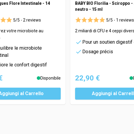
ues Flore Intestinale - 14
BABY BIO Florilia - Sciroppo 
neutro - 15 ml
5/5 -
2 reviews
5/5 -
1 reviews
rez votre microbiote au
2 miliardi di CFU e 4 ceppi divers
.
Pour un soutien digestif
ilibre le microbiote
Dosage précis
tinal
ore le confort digestif
€
22,90 €
Disponibile
Aggiungi al Carrello
Aggiungi al Carrel