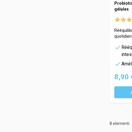
Probiotiq
gélules
Rééquilib
quotidien
Rééqu
intes
Améli
8,90 
8
elementi