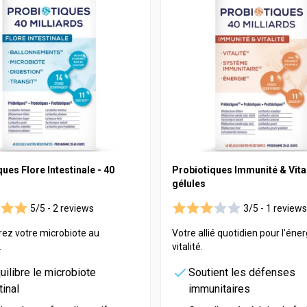
ues Flore Intestinale - 40
Probiotiques Immunité & Vital
gélules
5/5 -
2 reviews
3/5 -
1 reviews
rez votre microbiote au
Votre allié quotidien pour l’éner
.
vitalité.
ilibre le microbiote
Soutient les défenses
tinal
immunitaires