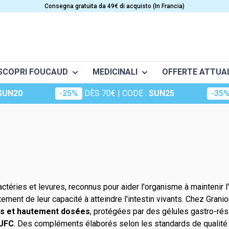
Consegna gratuita da 49€ di acquisto (In Francia)
SCOPRI FOUCAUD
MEDICINALI
OFFERTE ATTUAL
SUN20
-25%
DÈS 70€
| CODE :
SUN25
-35
Frictions
Conceptio
Granions
X
SOINS
VITAMINES
t musculaire
Huiles essentielles
Dermatologie
Oligosol
e
Anti-âge
Vitamine A
Huiles végétales
Essentiels
Rubozinc
to e la circolazione
Bellezza
Vitamine B
ge (maux d'hiver)
Integratori alimentari per i cap
Vitamine C
Macérât
Oligoéléments
portive
es
Cosmetici
Vitamina D
erts
Hydrop
téries et levures, reconnus pour aider l'organisme à maintenir l
Foucaud
Vitamine E
ement de leur capacité à atteindre l'intestin vivants. Chez Grani
Oligosun
Integratori alimentari per la p
Multivitamines
s et hautement dosées
, protégées par des gélules gastro-ré
'UFC
. Des compléments élaborés selon les standards de qualité 
Sommeil
rdiovascolare
Solaire