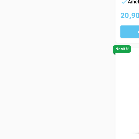
Améli
20,90
Novità!