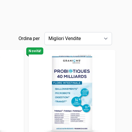
Maca
Myrtille
Propolis
Psyllium
Ordina per
Quinquina
Novità!
Reine des prés
Rhodiola
Vigne rouge
Safran