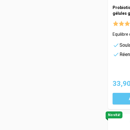
Probioti
gélules 
Equilibre 
Soula
Réen
33,90
Novità!