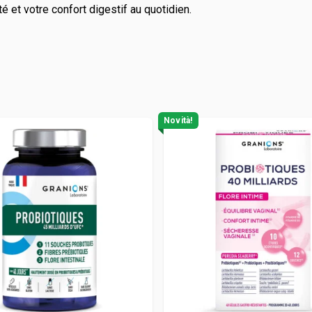
 et votre confort digestif au quotidien.
schili
e
Vitamineris
e
All-in-One
Somatoline
Effervescente
Novità!
té