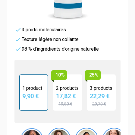
9,90 €
4.8/5 -
8 reviews
Acide hyaluronique 4 %
3 poids moléculaires
Texture légère non collante
98 % d’ingrédients d’origine naturelle
-10%
-25%
1 product
2 products
3 products
9,90 €
17,82 €
22,29 €
19,80 €
29,70 €