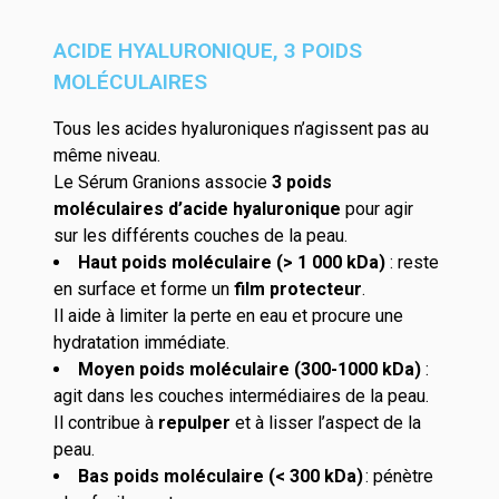
ACIDE HYALURONIQUE, 3 POIDS
MOLÉCULAIRES
Tous les acides hyaluroniques n’agissent pas au
même niveau.
Le Sérum
Granions
associe
3 poids
moléculaires
d’acide hyaluronique
pour
agir
sur
les différents couches
de la peau
.
Haut poids moléculaire
(> 1 000
kDa
)
: reste
en surface et forme un
film protecteur
.
Il aide à limiter la perte en eau et procure une
hydratation immédiate.
M
oyen poids moléculaire
(300-1000 kDa)
:
agit dans
les couches intermédiaires
de la peau.
Il contribue à
repulper
et à lisser l’aspect de la
peau.
Bas poids molécul
aire
(< 300
kDa
)
:
pénètre