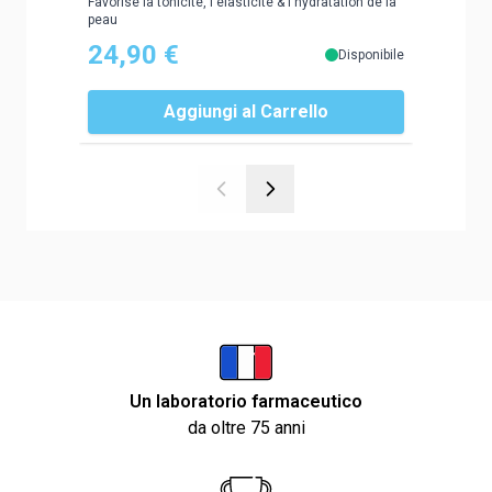
Favorise la tonicité, l'élasticité & l'hydratation de la
Complesso
peau
articolazi
24,90 €
19,9
Disponibile
Aggiungi al Carrello
Un laboratorio farmaceutico
da oltre 75 anni