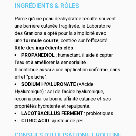
INGRÉDIENTS & RÔLES
Parce qu’une peau déshydratée
résulte
souvent
une barrière cutanée fragilisée,
le Laboratoire
des
Granions
a opté pour la simplicité avec
une
formule courte
, centrée sur l’efficacité.
Rôle des ingrédients clés
:
PROPANEDIOL
: humectant, il aide à capter
l’eau et à améliorer la sensorialité.
Il contribue aussi à une application uniforme, sans
effet “peluche”.
SODIUM HYALURONATE
(=Acide
Hyaluronique)
: sel de l’acide hyaluronique,
reconnu pour s
a
bonne affinité cutanée
et ses
propriétés
hydratante et
repulpante
.
LACOTBACILLUS FERMENT
:
probiotique
s
CITRIC ACID
:
ajuste
u
r
de pH
CONSEILS D’UTILISATION ET ROUTINE