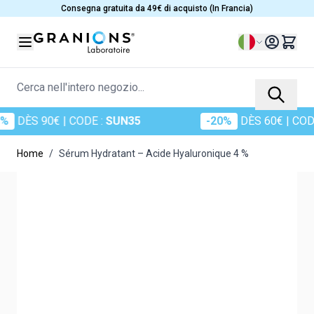
Salta al contenuto
Consegna gratuita da 49€ di acquisto (In Francia)
Lingua
Cerca nell'intero negozio...
 :
SUN35
-20%
DÈS 60€
| CODE :
SUN20
Home
/
Sérum Hydratant – Acide Hyaluronique 4 %
Immagine principale
Clicca per visualizzare l'immagine a schermo intero