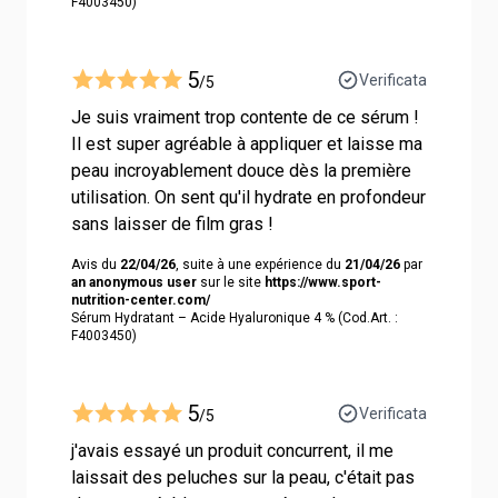
F4003450)
5
Verificata
/5
Je suis vraiment trop contente de ce sérum !
Il est super agréable à appliquer et laisse ma
peau incroyablement douce dès la première
utilisation. On sent qu'il hydrate en profondeur
sans laisser de film gras !
Avis du
22/04/26
, suite à une expérience du
21/04/26
par
an anonymous user
sur le site
https://www.sport-
nutrition-center.com/
Sérum Hydratant – Acide Hyaluronique 4 % (Cod.Art. :
F4003450)
5
Verificata
/5
j'avais essayé un produit concurrent, il me
laissait des peluches sur la peau, c'était pas