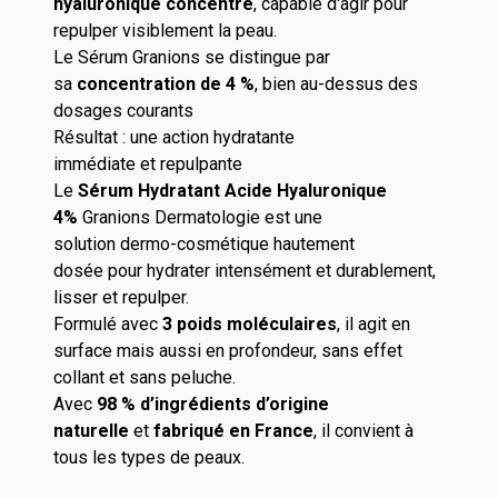
hyaluronique
concentré
, capable d'agir pour
repulper visiblement la peau.
Le Sérum
Granions
se distingue par
sa
concentration de 4 %
, bien au-dessus des
dosages courants
Résultat : une action hydratante
immédiate
et
repulpante
Le
Sérum Hydratant Acide Hyaluronique
4%
Granions
Dermatologie est une
solution
dermo
-cosmétique
hautement
dosée
pour hydrater intensément
et durablement
,
lisser et repulper.
Formul
é
avec
3 poids moléculaires
,
il agit en
surface
mais aussi
en profondeur,
sans effet
collan
t et sans peluche.
Avec
98 % d’ingrédients d’origine
naturelle
et
fabriqué en France
, il convient
à
tous les types de peaux.