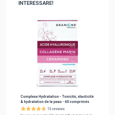
INTERESSARE!
È possibile navigare tra gli elementi del carosello util
Premere per saltare il carosello
Premere per passare alla navigazione a carosello
Complexe Hydratation - Tonicité, élasticité
Complex
& hydratation de la peau - 60 comprimés
Hyaluro
15 reviews