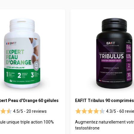
schili
e
Vitamineris
e
All-in-One
Somatoline
Effervescente
té
pert Peau d'Orange 60 gélules
EAFIT Tribulus 90 comprimés
4.5/5 -
20 reviews
4.3/5 -
60 revi
le unique triple action 100%
Augmentez naturellement votr
testostérone