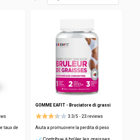
Maca
Myrtille
Propolis
Psyllium
Quinquina
Reine des prés
Rhodiola
Vigne rouge
Safran
GOMME EAFIT - Bruciatore di grassi
ews
3.3/5 -
23 reviews
e taux de
Aiuta a promuovere la perdita di peso
Contribue à brûler les graisses