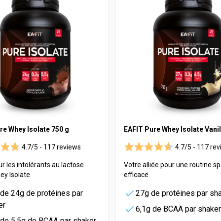
re Whey Isolate 750 g
EAFIT Pure Whey Isolate Vani
4.7/5 -
117 reviews
4.7/5 -
117 rev
ur les intolérants au lactose
Votre alliée pour une routine sp
ey Isolate
efficace
 de 24g de protéines par
27g de protéines par sh
er
6,1g de BCAA par shaker
 de 5,5g de BCAA par shaker