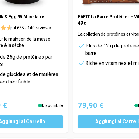
lk & Egg 95 Micellaire
EAFIT La Barre Protéines + V
49 g
4.6/5 -
140 reviews
La collation de protéines et vit
ur le maintien de la masse
e & la sèche
Plus de 12 g de protéine
barre
 de 25g de protéines par
RIche en vitamines et m
er
 de glucides et de matières
es très faible
 €
79,90 €
Disponibile
Aggiungi al Carrello
Aggiungi al Carrel