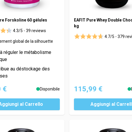
re Forskoline 60 gélules
EAFIT Pure Whey Double Choc
kg
4.3/5 -
39 reviews
4.7/5 -
379 rev
ment global de la silhouette
 à réguler le métabolisme
ique
ribue au déstockage des
sses
 €
115,99 €
Disponibile
Aggiungi al Carrello
Aggiungi al Carrel