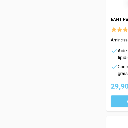
EAFIT Pu
Amincisse
Aide
lipid
Cont
grai
29,90