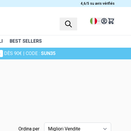
4,6/5 su avis vérifiés
Lingua
I
BEST SELLERS
%
DÈS 90€
| CODE :
SUN35
PROFILS
PLANTES
Integratori alimentari per bambini
Ashwagandha
Femmes
Bruyère
elli
Hommes
Camomille
Seniors
Canneberge
Sportifs
Cheveux de venus
elle
Curcuma
Ordina per
Harpagophytum