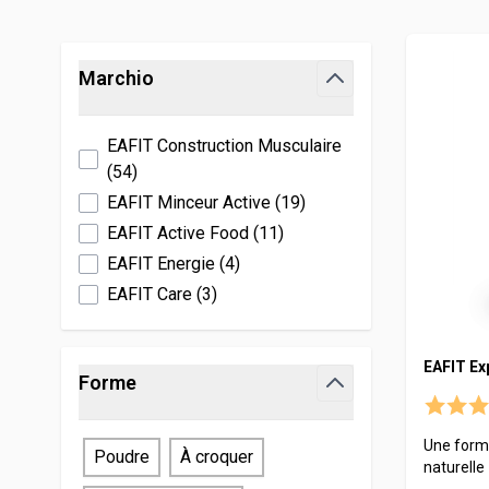
Fertilità e gravidanza
Levure de bière
Disturbi ma
Manganès
Veinomix
Passa all'elenco prodotti
Hydratation
Mélatonine
Yeux
Molybdèn
Marchio
Pat'Patrouille
Immunità
Morosil
Potassium
filter
Longévité
Libido
Niacinamide
Sélénium
EAFIT Construction Musculaire
EAFIT
Omega 3
Zinco
(
54
)
EAFIT Minceur Active
(
19
)
Probiotiques
Canettes San
EAFIT Active Food
(
11
)
Shilajit
EAFIT Energie
(
4
)
EAFIT Care
(
3
)
EAFIT Ex
Forme
filter
Une formu
Poudre
À croquer
naturelle