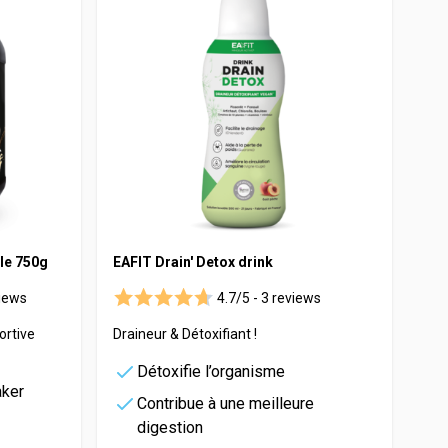
lle 750g
EAFIT Drain' Detox drink
iews
4.7/5 -
3 reviews
ortive
Draineur & Détoxifiant !
Détoxifie l’organisme
aker
Contribue à une meilleure
digestion